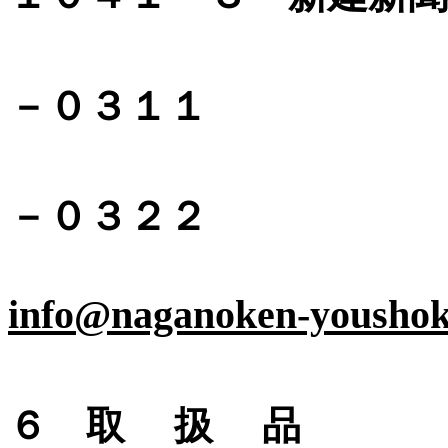
℡ ０２
－０３１１
fax ０
－０３２２
E‐m
info@naganoken-youshok
６ 取 扱 品