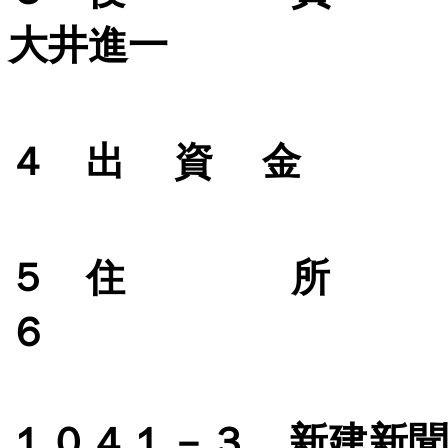
大井進一
４ 出 資 金
５ 住 所
６
長野県長
１０４１－３ 新建新聞