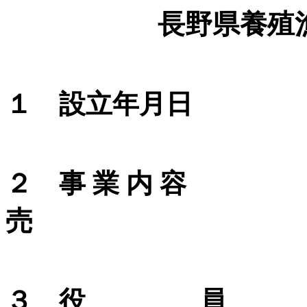
長野県養殖
１ 設立年月日
２ 事 業 内 容
売
３ 役 員