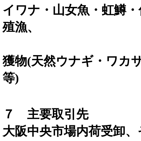
イワナ・山女魚・虹鱒・
殖漁、
日本国
獲物(天然ウナギ・ワカ
等)
７ 主要取引先
大阪中央市場内荷受卸、