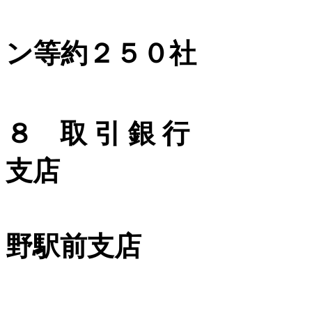
ホテル
ン等約２５０社
８ 取 引 銀 行
支店
八十二
野駅前支店